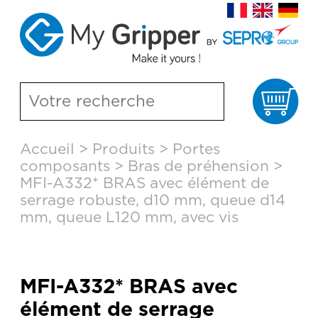
Pa
Aller
Accueil
>
Produits
>
Portes
au
composants
>
Bras de préhension
>
contenu
principal
MFI-A332* BRAS avec élément de
serrage robuste, d10 mm, queue d14
mm, queue L120 mm, avec vis
MFI-A332* BRAS avec
élément de serrage