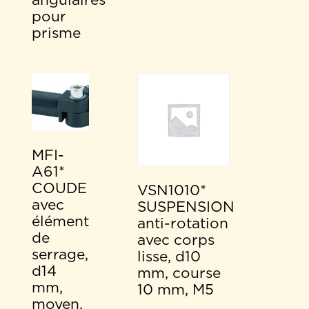
angulaires
pour
prisme
MFI-
A61*
COUDE
VSN1010*
avec
SUSPENSION
élément
anti-rotation
de
avec corps
serrage,
lisse, d10
d14
mm, course
mm,
10 mm, M5
moyen,