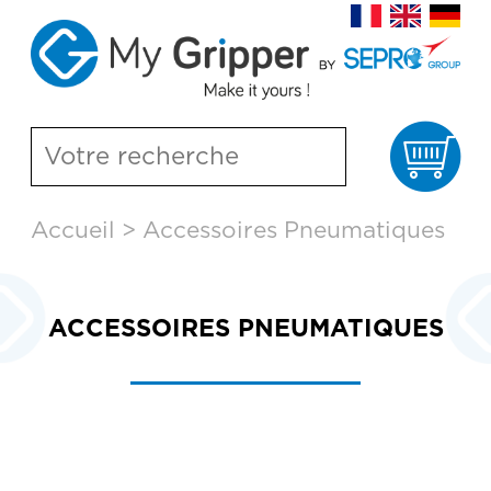
Pa
Aller
Accueil
>
Accessoires Pneumatiques
au
contenu
principal
ACCESSOIRES PNEUMATIQUES