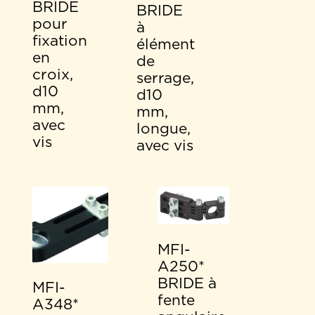
BRIDE
BRIDE
pour
à
fixation
élément
en
de
croix,
serrage,
d10
d10
mm,
mm,
avec
longue,
vis
avec vis
MFI-
A250*
BRIDE à
MFI-
fente
A348*