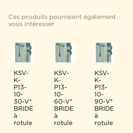
Ces produits pourraient également
vous intéresser
KSV-
KSV-
KSV-
K-
K-
K-
P13-
P13-
P13-
10-
10-
10-
30-V*
60-V*
90-V*
BRIDE
BRIDE
BRIDE
à
à
à
rotule
rotule
rotule