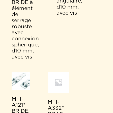
angulaire,
BRIDE à
d10 mm,
élément
avec vis
de
serrage
robuste
avec
connexion
sphérique,
d10 mm,
avec vis
MFI-
MFI-
A121*
A332*
BRIDE,