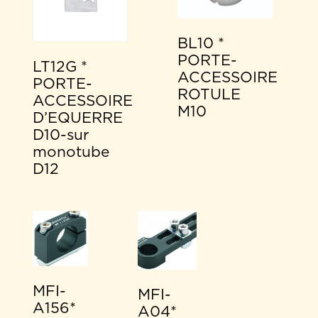
BL10 *
PORTE-
LT12G *
ACCESSOIRE
PORTE-
ROTULE
ACCESSOIRE
M10
D’EQUERRE
D10-sur
monotube
D12
MFI-
MFI-
A156*
A04*