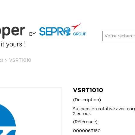
ts
>
VSRT1010
VSRT1010
Description
Suspension rotative avec corp
2 écrous
Référence
0000063180