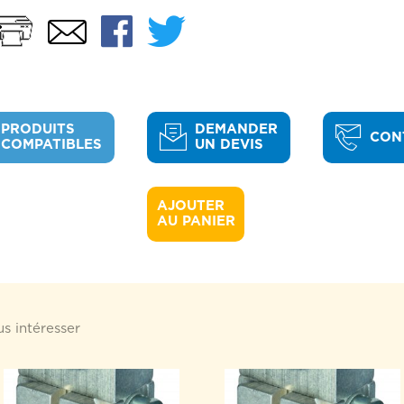
Imprimer
Facebook
Twitter
Email
PRODUITS
DEMANDER
CON
COMPATIBLES
UN DEVIS
AJOUTER 

AU PANIER
s intéresser