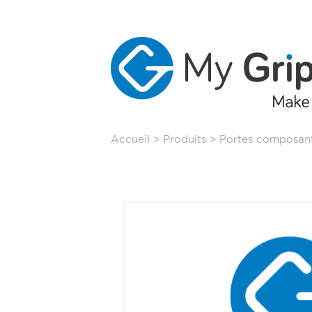
Aller
Accueil
>
Produits
>
Portes composan
au
contenu
principal