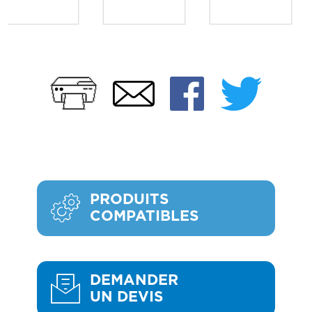
Imprimer
Faceb
Twi
Email
PRODUITS
COMPATIBLES
DEMANDER
UN DEVIS