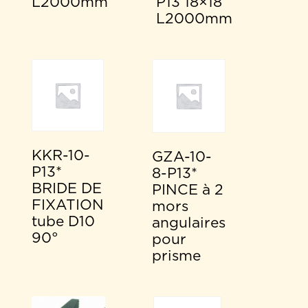
L2000mm
P13 18×18
L2000mm
KKR-10-
GZA-10-
P13*
8-P13*
BRIDE DE
PINCE à 2
FIXATION
mors
tube D10
angulaires
90°
pour
prisme