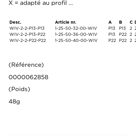
X = adapté au profil …
Desc.
Article nr.
A
B
C
WIV-2-2-P13-P13
1-25-50-32-00-WIV
P13
P13
2
WIV-2-2-P13-P22
1-25-50-36-00-WIV
P13
P22
2
WIV-2-2-P22-P22
1-25-50-40-00-WIV
P22
P22
2
Référence
0000062858
Poids
48g