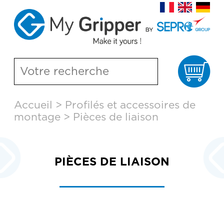
Pa
Aller
Accueil
>
Profilés et accessoires de
au
montage
>
Pièces de liaison
contenu
principal
PIÈCES DE LIAISON