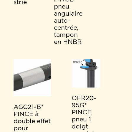
strié
pneu
angulaire
auto-
centrée,
tampon
en HNBR
OFR20-
95G*
AGG21-B*
PINCE
PINCE à
pneu 1
double effet
doigt
pour