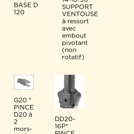
BASE D
SUPPORT
120
VENTOUSE
à ressort
avec
embout
pivotant
(non
rotatif)
G20 *
PINCE
D20 à
DD20-
2
16P*
mors-
PINCE