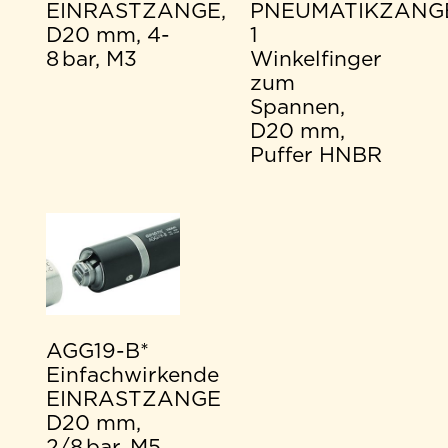
EINRASTZANGE,
PNEUMATIKZANG
D20 mm, 4-
1
8 bar, M3
Winkelfinger
zum
Spannen,
D20 mm,
Puffer HNBR
AGG19-B*
Einfachwirkende
EINRASTZANGE
D20 mm,
2/8 bar, M5