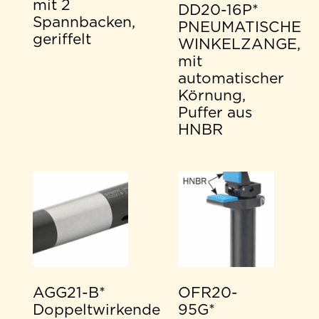
mit 2
DD20-16P*
Spannbacken,
PNEUMATISCHE
geriffelt
WINKELZANGE,
mit
automatischer
Körnung,
Puffer aus
HNBR
AGG21-B*
OFR20-
Doppeltwirkende
95G*