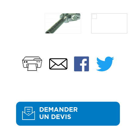
Imprimer
Faceb
Twi
Email
DEMANDER
UN DEVIS