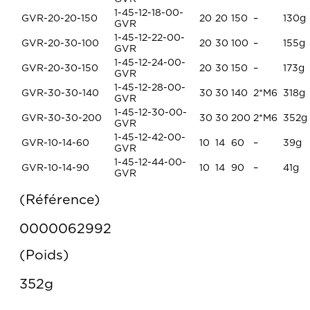
1-45-12-18-00-
GVR-20-20-150
20
20
150
–
130g
GVR
1-45-12-22-00-
GVR-20-30-100
20
30
100
–
155g
GVR
1-45-12-24-00-
GVR-20-30-150
20
30
150
–
173g
GVR
1-45-12-28-00-
GVR-30-30-140
30
30
140
2*M6
318g
GVR
1-45-12-30-00-
GVR-30-30-200
30
30
200
2*M6
352g
GVR
1-45-12-42-00-
GVR-10-14-60
10
14
60
–
39g
GVR
1-45-12-44-00-
GVR-10-14-90
10
14
90
–
41g
GVR
Référence
0000062992
Poids
352g