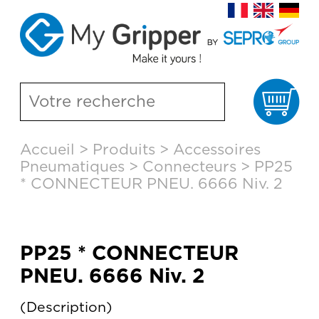
Pa
Aller
Accueil
>
Produits
>
Accessoires
au
Pneumatiques
>
Connecteurs
>
PP25
contenu
principal
* CONNECTEUR PNEU. 6666 Niv. 2
PP25 * CONNECTEUR
PNEU. 6666 Niv. 2
Description