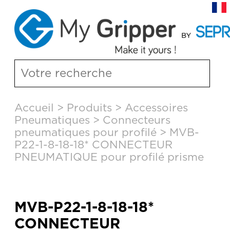
Aller
Accueil
>
Produits
>
Accessoires
au
Pneumatiques
>
Connecteurs
contenu
principal
pneumatiques pour profilé
>
MVB-
P22-1-8-18-18* CONNECTEUR
PNEUMATIQUE pour profilé prisme
MVB-P22-1-8-18-18*
CONNECTEUR