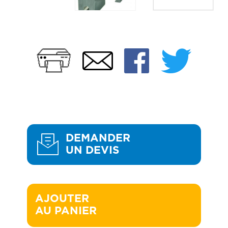
Imprimer
Faceb
Twi
Email
DEMANDER
UN DEVIS
AJOUTER 

AU PANIER