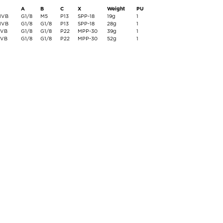
A
B
C
X
Weight
PU
MVB
G1/8
M5
P13
SPP-18
19g
1
MVB
G1/8
G1/8
P13
SPP-18
28g
1
MVB
G1/8
G1/8
P22
MPP-30
39g
1
MVB
G1/8
G1/8
P22
MPP-30
52g
1