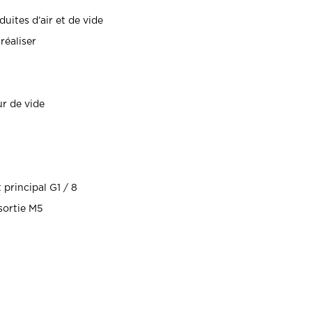
uites d’air et de vide
 réaliser
ur de vide
 principal G1 / 8
sortie M5