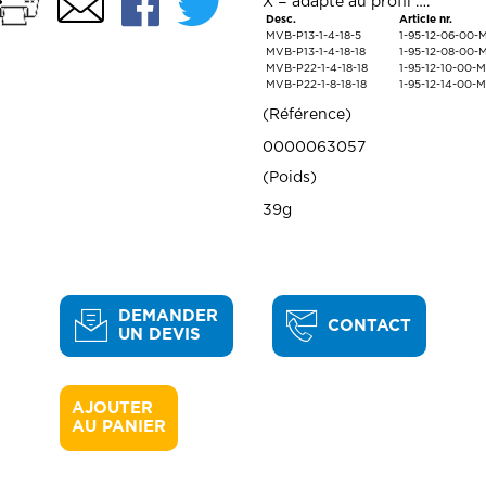
Imprimer
Facebook
Twitter
Email
X = adapté au profil ….
Desc.
Article nr.
MVB-P13-1-4-18-5
1-95-12-06-00-
MVB-P13-1-4-18-18
1-95-12-08-00-
MVB-P22-1-4-18-18
1-95-12-10-00-
MVB-P22-1-8-18-18
1-95-12-14-00-
Référence
0000063057
Poids
39g
DEMANDER
CONTACT
UN DEVIS
AJOUTER 

AU PANIER