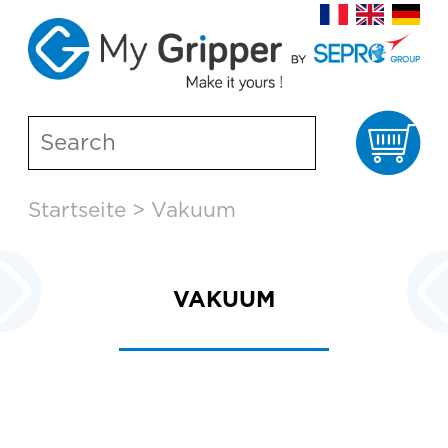
Wa
Skip
Startseite
>
Vakuum
to
content
VAKUUM