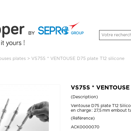
ouses plates
>
VS75S * VENTOUSE D75 plate T12 silicone
VS75S * VENTOUSE D
Description
Ventouse D75 plate T12 Silic
en charge : 27,5 mm embout ta
Référence
ACK0000070