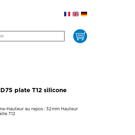
Panier
75 plate T12 silicone
one-Hauteur au repos : 32 mm Hauteur
ille T12