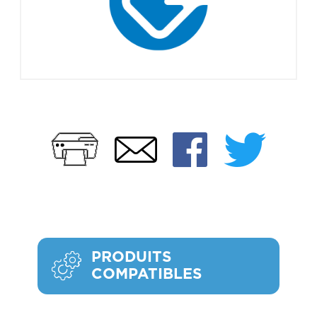
Imprimer
Faceb
Twi
Email
PRODUITS
COMPATIBLES