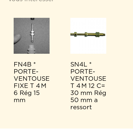
FN4B *
SN4L *
PORTE-
PORTE-
VENTOUSE
VENTOUSE
FIXE T 4 M
T 4 M 12 C=
6 Rég 15
30 mm Rég
mm
50 mm a
ressort