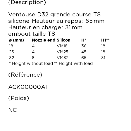
Description
Ventouse D32 grande course T8
silicone-Hauteur au repos : 65 mm
Hauteur en charge : 31 mm
embout taille T8
ø (mm)
Nozzle end
Silicon
H*
H1**
18
4
VM18
36
18
25
4
VM25
45
18
32
8
VM32
65
31
* Height without load ** Height with load
Référence
ACK00000AI
Poids
NC