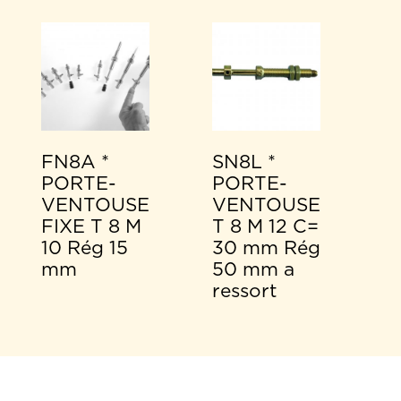
FN8A *
SN8L *
PORTE-
PORTE-
VENTOUSE
VENTOUSE
FIXE T 8 M
T 8 M 12 C=
10 Rég 15
30 mm Rég
mm
50 mm a
ressort