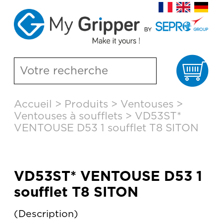
Pa
Aller
Accueil
>
Produits
>
Ventouses
>
au
Ventouses à soufflets
>
VD53ST*
contenu
principal
VENTOUSE D53 1 soufflet T8 SITON
VD53ST* VENTOUSE D53 1
soufflet T8 SITON
Description