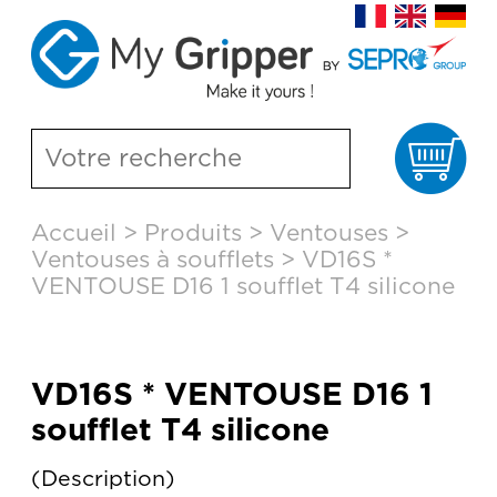
Pa
Aller
Accueil
>
Produits
>
Ventouses
>
au
Ventouses à soufflets
>
VD16S *
contenu
principal
VENTOUSE D16 1 soufflet T4 silicone
VD16S * VENTOUSE D16 1
soufflet T4 silicone
Description