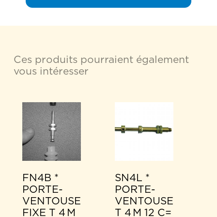
Ces produits pourraient également
vous intéresser
FN4B *
SN4L *
PORTE-
PORTE-
VENTOUSE
VENTOUSE
FIXE T 4 M
T 4 M 12 C=