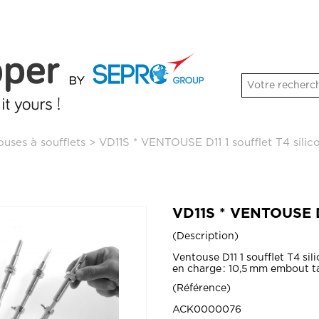
uses à soufflets
>
VD11S * VENTOUSE D11 1 soufflet T4 silic
VD11S * VENTOUSE D1
Description
Ventouse D11 1 soufflet T4 si
en charge : 10,5 mm embout ta
Référence
ACK0000076