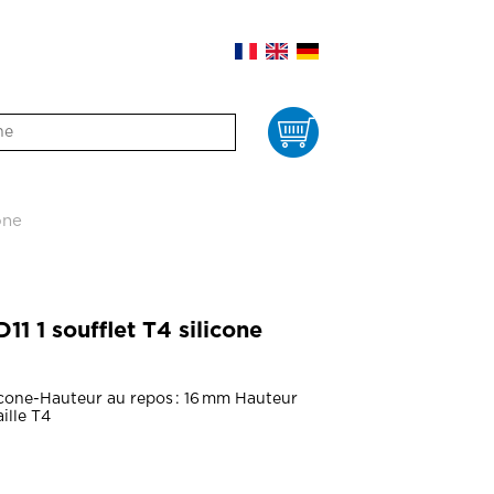
Panier
one
1 1 soufflet T4 silicone
licone-Hauteur au repos : 16 mm Hauteur
ille T4