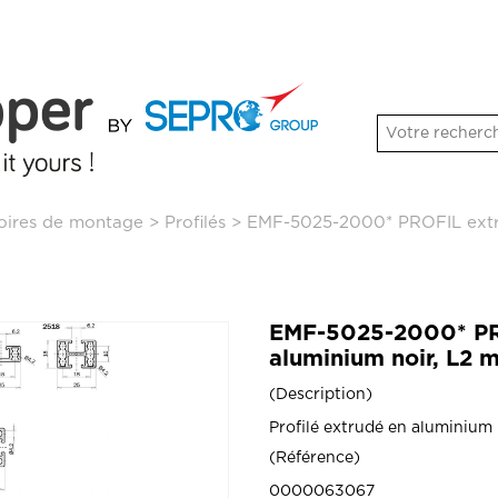
soires de montage
>
Profilés
>
EMF-5025-2000* PROFIL extru
EMF-5025-2000* PR
aluminium noir, L2 
Description
Profilé extrudé en aluminium 
Référence
0000063067