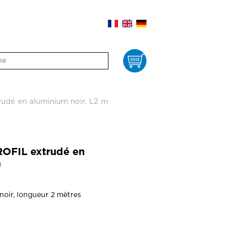
Panier
dé en aluminium noir, L2 m
OFIL extrudé en
m
noir, longueur 2 mètres