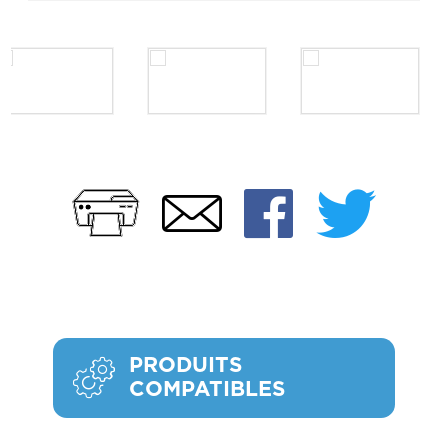
Imprimer
Faceb
Twi
Email
PRODUITS
COMPATIBLES