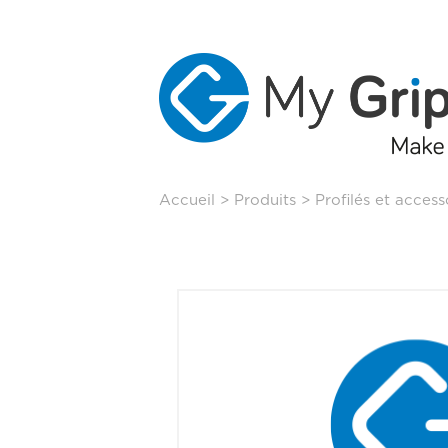
Aller
Accueil
>
Produits
>
Profilés et acces
au
contenu
principal