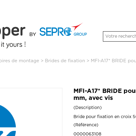
soires de montage
>
Brides de fixation
>
MFI-A17* BRIDE pour
MFI-A17* BRIDE pour
mm, avec vis
Description
Bride pour fixation en croix 
Référence
0000063108