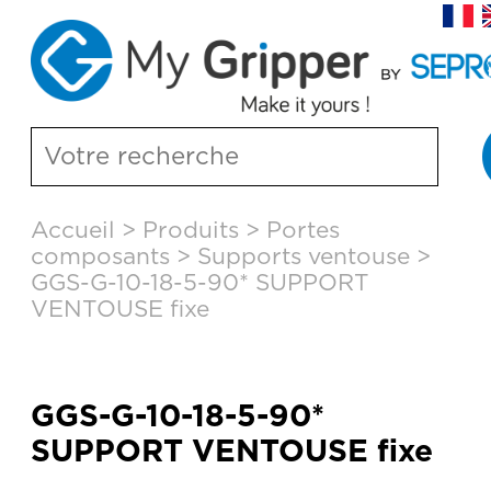
Aller
Accueil
>
Produits
>
Portes
au
composants
>
Supports ventouse
>
contenu
principal
GGS-G-10-18-5-90* SUPPORT
VENTOUSE fixe
GGS-G-10-18-5-90*
SUPPORT VENTOUSE fixe