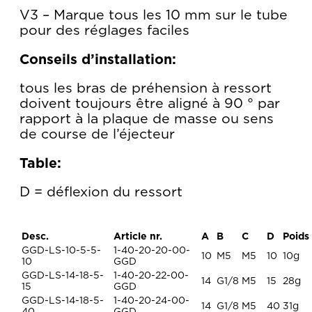
V3 – Marque tous les 10 mm sur le tube
pour des réglages faciles
Conseils d’installation:
tous les bras de préhension à ressort
doivent toujours être aligné à 90 ° par
rapport à la plaque de masse ou sens
de course de l’éjecteur
Table:
D = déflexion du ressort
Desc.
Article nr.
A
B
C
D
Poids
GGD-LS-10-5-5-
1-40-20-20-00-
10
M5
M5
10
10g
10
GGD
GGD-LS-14-18-5-
1-40-20-22-00-
14
G1/8
M5
15
28g
15
GGD
GGD-LS-14-18-5-
1-40-20-24-00-
14
G1/8
M5
40
31g