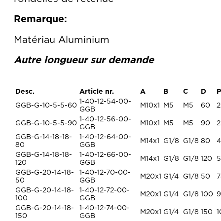
Remarque:
Matériau Aluminium
Autre longueur sur demande
Desc.
Article nr.
A
B
C
D
P
1-40-12-54-00-
GGB-G-10-5-5-60
M10x1
M5
M5
60
2
GGB
1-40-12-56-00-
GGB-G-10-5-5-90
M10x1
M5
M5
90
2
GGB
GGB-G-14-18-18-
1-40-12-64-00-
M14x1
G1/8
G1/8
80
4
80
GGB
GGB-G-14-18-18-
1-40-12-66-00-
M14x1
G1/8
G1/8
120
5
120
GGB
GGB-G-20-14-18-
1-40-12-70-00-
M20x1
G1/4
G1/8
50
7
50
GGB
GGB-G-20-14-18-
1-40-12-72-00-
M20x1
G1/4
G1/8
100
9
100
GGB
GGB-G-20-14-18-
1-40-12-74-00-
M20x1
G1/4
G1/8
150
1
150
GGB