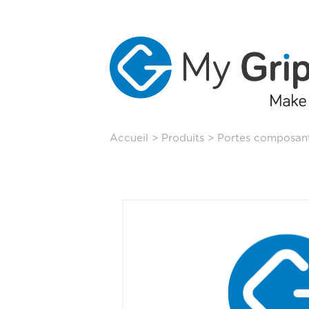
Aller
Accueil
>
Produits
>
Portes composan
au
contenu
principal