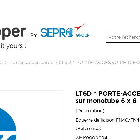
ts
>
Portes accessoires
>
LT6D * PORTE-ACCESSOIRE D’EQU
LT6D * PORTE-ACC
sur monotube 6 x 6
Description
Équerre de liaison FN4C/FN
Référence
AMK0000094