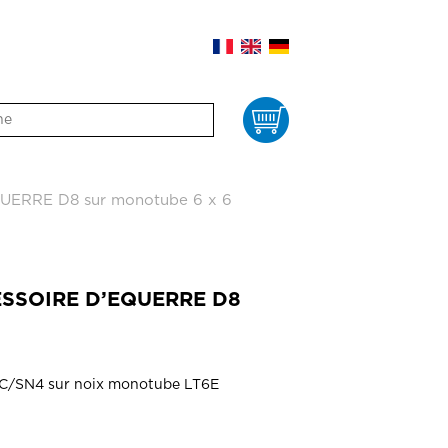
Panier
ERRE D8 sur monotube 6 x 6
ESSOIRE D’EQUERRE D8
4C/SN4 sur noix monotube LT6E