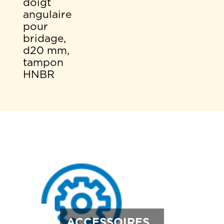
doigt
angulaire
pour
bridage,
d20 mm,
tampon
HNBR
ACCESSOIRES