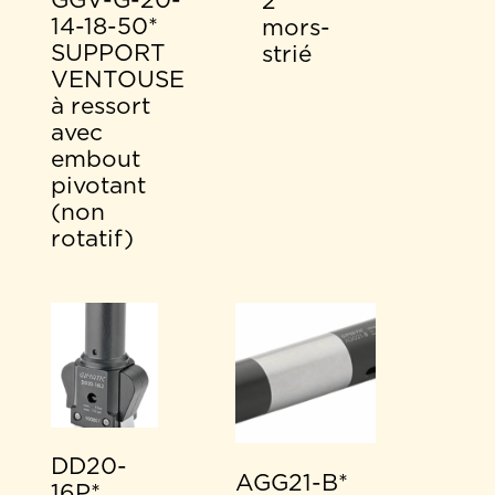
GGV-G-20-
2
14-18-50*
mors-
SUPPORT
strié
VENTOUSE
à ressort
avec
embout
pivotant
(non
rotatif)
DD20-
AGG21-B*
16P*