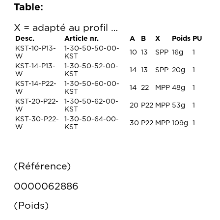
Table:
X = adapté au profil …
Desc.
Article nr.
A
B
X
Poids
PU
KST-10-P13-
1-30-50-50-00-
10
13
SPP
16g
1
W
KST
KST-14-P13-
1-30-50-52-00-
14
13
SPP
20g
1
W
KST
KST-14-P22-
1-30-50-60-00-
14
22
MPP
48g
1
W
KST
KST-20-P22-
1-30-50-62-00-
20
P22
MPP
53g
1
W
KST
KST-30-P22-
1-30-50-64-00-
30
P22
MPP
109g
1
W
KST
Référence
0000062886
Poids