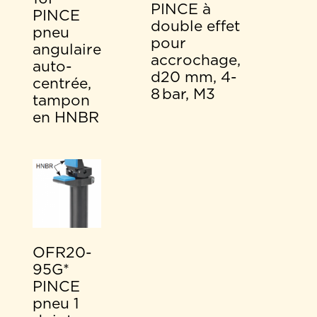
PINCE à
PINCE
double effet
pneu
pour
angulaire
accrochage,
auto-
d20 mm, 4-
centrée,
8 bar, M3
tampon
en HNBR
OFR20-
95G*
PINCE
pneu 1