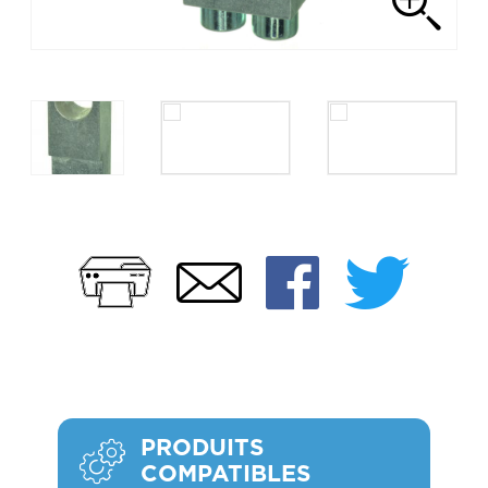
Imprimer
Faceb
Twi
Email
PRODUITS
COMPATIBLES