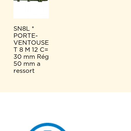
SN8L *
PORTE-
VENTOUSE
T 8 M 12 C=
30 mm Rég
50 mm a
ressort