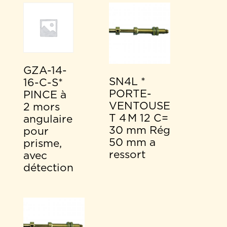
GZA-14-
SN4L *
16-C-S*
PORTE-
PINCE à
VENTOUSE
2 mors
T 4 M 12 C=
angulaire
30 mm Rég
pour
50 mm a
prisme,
ressort
avec
détection