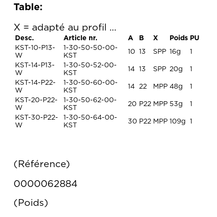
Table:
X = adapté au profil …
Desc.
Article nr.
A
B
X
Poids
PU
KST-10-P13-
1-30-50-50-00-
10
13
SPP
16g
1
W
KST
KST-14-P13-
1-30-50-52-00-
14
13
SPP
20g
1
W
KST
KST-14-P22-
1-30-50-60-00-
14
22
MPP
48g
1
W
KST
KST-20-P22-
1-30-50-62-00-
20
P22
MPP
53g
1
W
KST
KST-30-P22-
1-30-50-64-00-
30
P22
MPP
109g
1
W
KST
Référence
0000062884
Poids