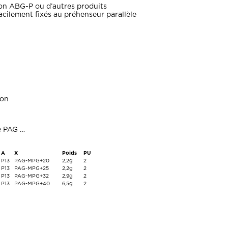
on ABG-P ou d’autres produits
facilement fixés au préhenseur parallèle
ion
le PAG …
A
X
Poids
PU
P13
PAG-MPG+20
2,2g
2
P13
PAG-MPG+25
2,2g
2
P13
PAG-MPG+32
2,9g
2
P13
PAG-MPG+40
6,5g
2