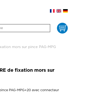
Panier
xation mors sur pince PAG-MPG
E de fixation mors sur
r pince PAG-MPG+20 avec connecteur