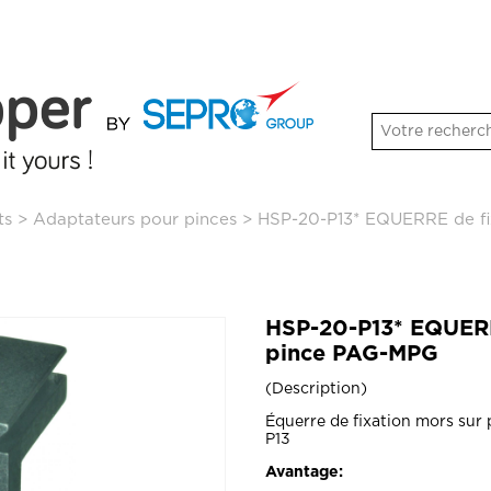
ts
>
Adaptateurs pour pinces
>
HSP-20-P13* EQUERRE de fi
HSP-20-P13* EQUERR
pince PAG-MPG
Description
Équerre de fixation mors su
P13
Avantage: