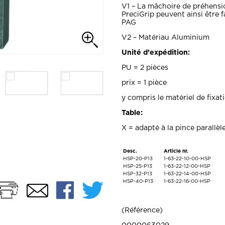
V1 – La mâchoire de préhensi
PreciGrip peuvent ainsi être 
PAG
V2 – Matériau Aluminium
Unité d’expédition:
PU = 2 pièces
prix = 1 pièce
y compris le matériel de fixat
Table:
X = adapté à la pince parallè
Desc.
Article nr.
HSP-20-P13
1-63-22-10-00-HSP
HSP-25-P13
1-63-22-12-00-HSP
HSP-32-P13
1-63-22-14-00-HSP
Imprimer
Facebook
Twitter
HSP-40-P13
1-63-22-16-00-HSP
Email
Référence