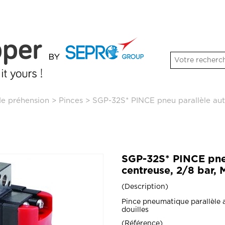
de préhension
>
Pinces
>
SGP-32S* PINCE pneu parallèle aut
SGP-32S* PINCE pneu
centreuse, 2/8 bar, 
Description
Pince pneumatique parallèle 
douilles
Référence