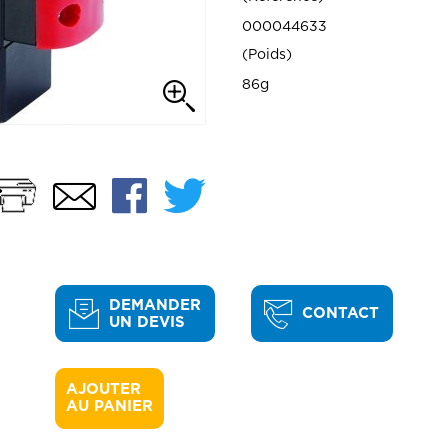
000044633
Poids
86g
Imprimer
Facebook
Twitter
Email
DEMANDER
CONTACT
UN DEVIS
AJOUTER 

AU PANIER