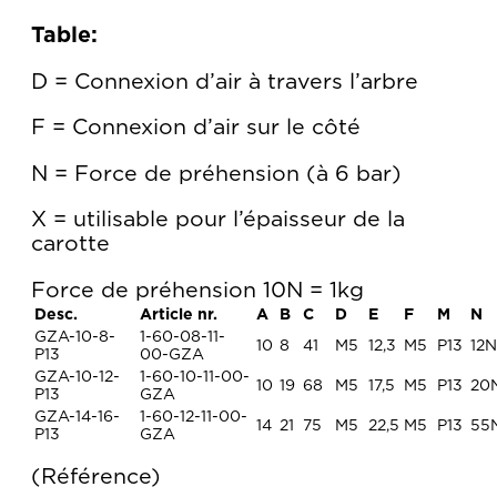
Table:
D = Connexion d’air à travers l’arbre
F = Connexion d’air sur le côté
N = Force de préhension (à 6 bar)
X = utilisable pour l’épaisseur de la
carotte
Force de préhension 10N = 1kg
Desc.
Article nr.
A
B
C
D
E
F
M
N
GZA-10-8-
1-60-08-11-
10
8
41
M5
12,3
M5
P13
12N
P13
00-GZA
GZA-10-12-
1-60-10-11-00-
10
19
68
M5
17,5
M5
P13
20
P13
GZA
GZA-14-16-
1-60-12-11-00-
14
21
75
M5
22,5
M5
P13
55
P13
GZA
Référence