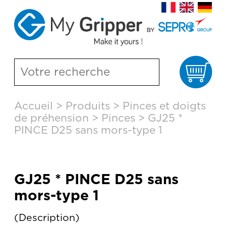
Pa
Aller
Accueil
>
Produits
>
Pinces et doigts
au
de préhension
>
Pinces
>
GJ25 *
contenu
principal
PINCE D25 sans mors-type 1
GJ25 * PINCE D25 sans
mors-type 1
Description