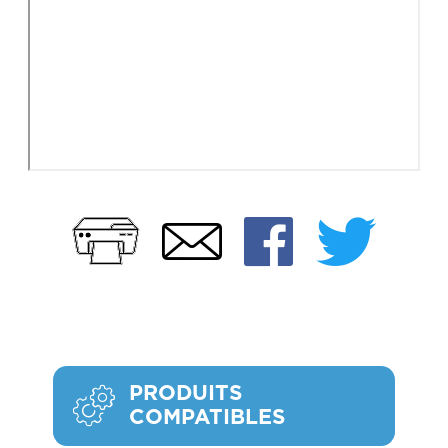
Imprimer
Faceb
Twi
Email
PRODUITS
COMPATIBLES