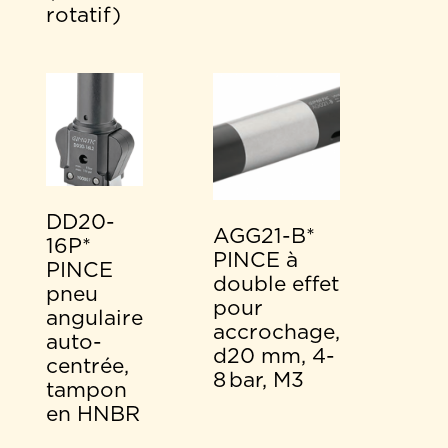
rotatif)
DD20-
AGG21-B*
16P*
PINCE à
PINCE
double effet
pneu
pour
angulaire
accrochage,
auto-
d20 mm, 4-
centrée,
8 bar, M3
tampon
en HNBR