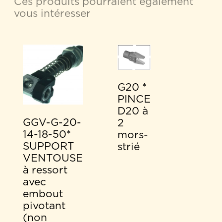
Ces produits pourraient également
vous intéresser
G20 *
PINCE
D20 à
GGV-G-20-
2
14-18-50*
mors-
SUPPORT
strié
VENTOUSE
à ressort
avec
embout
pivotant
(non