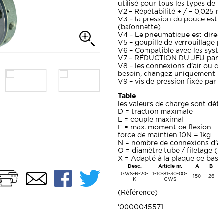
utilisé pour tous les types de
V2 – Répétabilité + / – 0,025
V3 – la pression du pouce est
(baïonnette)
V4 – Le pneumatique est dir
V5 – goupille de verrouillage 
V6 – Compatible avec les sy
V7 – RÉDUCTION DU JEU par v
V8 – les connexions d’air ou de
besoin, changez uniquement l
V9 – vis de pression fixée par
Table
les valeurs de charge sont d
D = traction maximale
E = couple maximal
F = max. moment de flexion
force de maintien 10N = 1kg
N = nombre de connexions d’a
O = diamètre tube / filetage 
X = Adapté à la plaque de ba
Desc.
Article nr.
A
B
Imprimer
Facebook
Twitter
Email
GWS-R-20-
1-10-81-30-00-
150
26
K
GWS
Référence
'0000045571