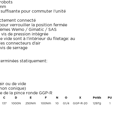
 robots
 mm
 suffisante pour commuter l’unité
ectement connecté
pour verrouiller la position fermée
stèmes Wemo / Gimatic / SAS
is de pression intégrée
 vide sont à l’intérieur du filetage: au
es connecteurs d’air
 vis de serrage
éterminées statiquement:
ir ou de vide
(non conique)
se de la pince ronde GGP-R
C
D
E
F
N
O
X
Poids
PU
137
1000N
250Nm
100Nm
10
G1/4
GGP-R-20
1297g
1