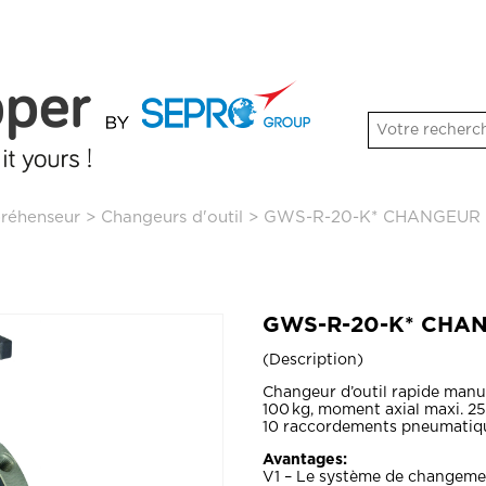
préhenseur
>
Changeurs d'outil
>
GWS-R-20-K* CHANGEUR D
GWS-R-20-K* CHAN
Description
Changeur d’outil rapide manue
100 kg, moment axial maxi. 2
10 raccordements pneumatiqu
Avantages:
V1 – Le système de changemen