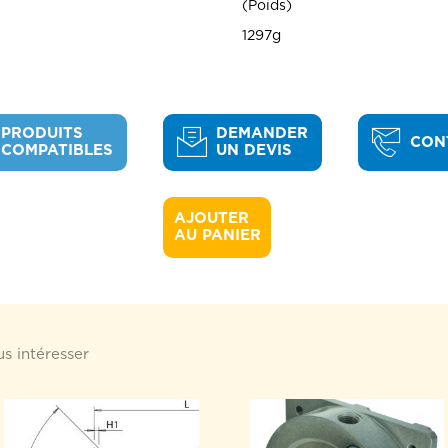
Poids
1297g
PRODUITS
DEMANDER
CON
COMPATIBLES
UN DEVIS
AJOUTER 

AU PANIER
s intéresser