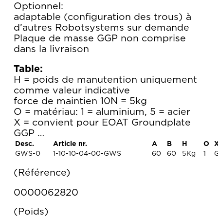
Optionnel:
adaptable (configuration des trous) à
d’autres Robotsystems sur demande
Plaque de masse GGP non comprise
dans la livraison
Table:
H = poids de manutention uniquement
comme valeur indicative
force de maintien 10N = 5kg
O = matériau: 1 = aluminium, 5 = acier
X = convient pour EOAT Groundplate
GGP …
Desc.
Article nr.
A
B
H
O
GWS-0
1-10-10-04-00-GWS
60
60
5Kg
1
Référence
0000062820
Poids