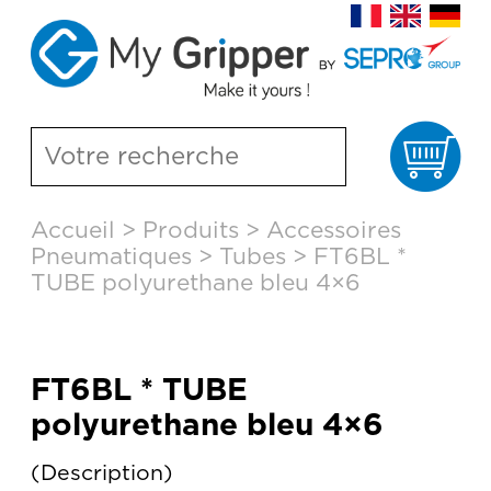
Pa
Aller
Accueil
>
Produits
>
Accessoires
au
Pneumatiques
>
Tubes
>
FT6BL *
contenu
principal
TUBE polyurethane bleu 4×6
FT6BL * TUBE
polyurethane bleu 4×6
Description