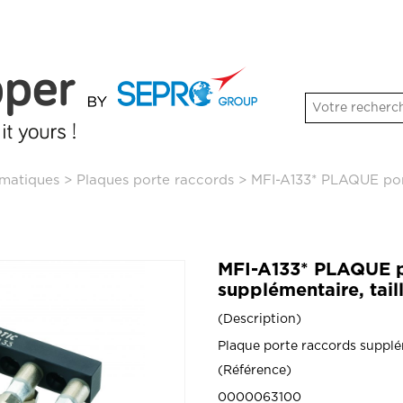
matiques
>
Plaques porte raccords
>
MFI-A133* PLAQUE port
MFI-A133* PLAQUE p
supplémentaire, tail
Description
Plaque porte raccords supplém
Référence
0000063100