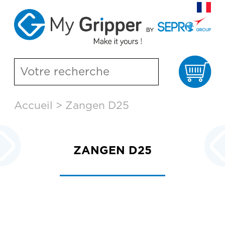
Pa
Aller
Accueil
>
Zangen D25
au
contenu
principal
ZANGEN D25