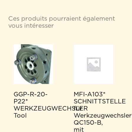
Ces produits pourraient également
vous intéresser
GGP-R-20-
MFI-A103*
P22*
SCHNITTSTELLE
WERKZEUGWECHSLER
für
Tool
Werkzeugwechsler
QC150-B,
mit