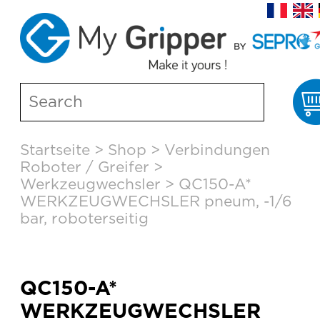
Skip
Startseite
>
Shop
>
Verbindungen
to
Roboter / Greifer
>
content
Werkzeugwechsler
>
QC150-A*
WERKZEUGWECHSLER pneum, -1/6
bar, roboterseitig
QC150-A*
WERKZEUGWECHSLER