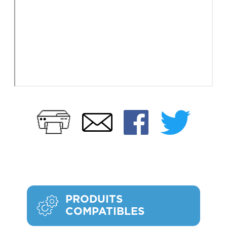
Imprimer
Faceb
Twi
Email
PRODUITS
COMPATIBLES