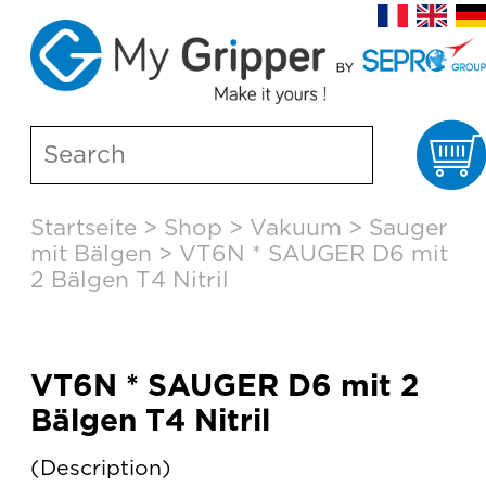
W
Skip
Startseite
>
Shop
>
Vakuum
>
Sauger
to
mit Bälgen
>
VT6N * SAUGER D6 mit
content
2 Bälgen T4 Nitril
VT6N * SAUGER D6 mit 2
Bälgen T4 Nitril
Description