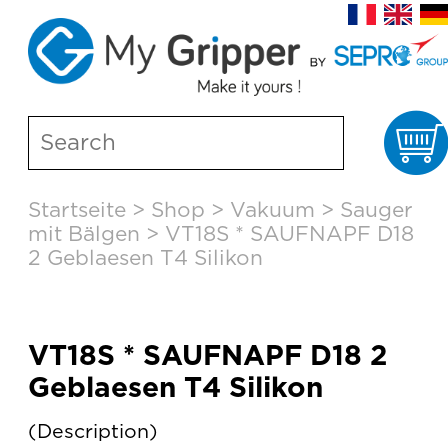
W
Skip
Startseite
>
Shop
>
Vakuum
>
Sauger
to
mit Bälgen
>
VT18S * SAUFNAPF D18
content
2 Geblaesen T4 Silikon
VT18S * SAUFNAPF D18 2
Geblaesen T4 Silikon
Description