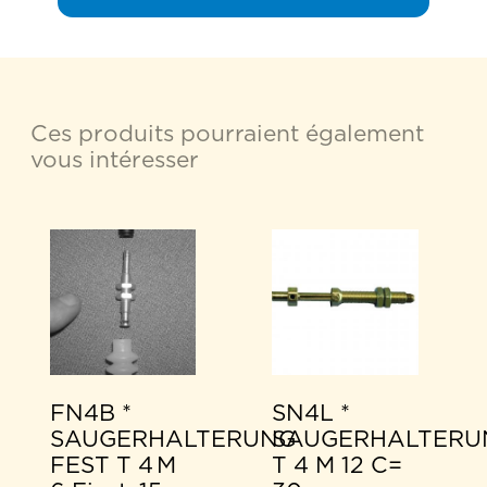
Ces produits pourraient également
vous intéresser
FN4B *
SN4L *
SAUGERHALTERUNG
SAUGERHALTERU
FEST T 4 M
T 4 M 12 C=