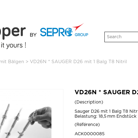
mit Bälgen
>
VD26N * SAUGER D26 mit 1 Balg T8 Nitril
VD26N * SAUGER D26 
Description
Sauger D26 mit 1 Balg T8 Nit
Belastung: 18,5 mm Endstück
Référence
ACK0000085