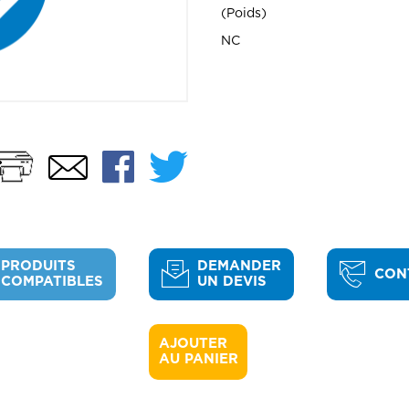
Poids
NC
Imprimer
Facebook
Twitter
Email
PRODUITS
DEMANDER
CON
COMPATIBLES
UN DEVIS
AJOUTER 

AU PANIER