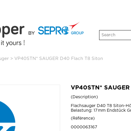
uger
>
VP40STN* SAUGER D40 Flach T8 Siton
VP40STN* SAUGER D
Description
Flachsauger D40 T8 Siton-H
Belastung: 17 mm Endstück G
Référence
0000063167