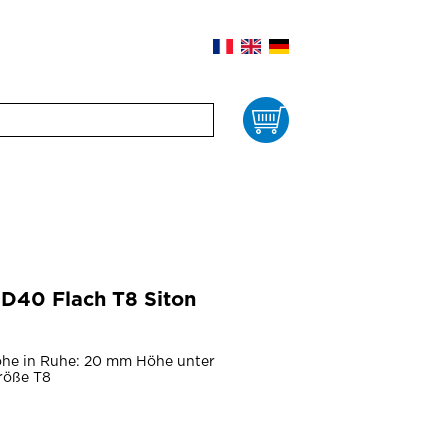
Waren
40 Flach T8 Siton
öhe in Ruhe: 20 mm Höhe unter
röße T8