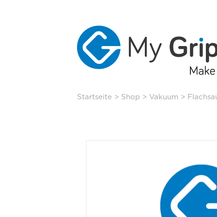
Skip
Startseite
>
Shop
>
Vakuum
>
Flachsa
to
content