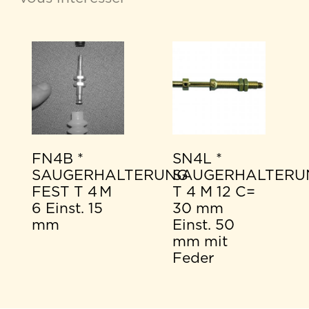
FN4B *
SN4L *
SAUGERHALTERUNG
SAUGERHALTERU
FEST T 4 M
T 4 M 12 C=
6 Einst. 15
30 mm
mm
Einst. 50
mm mit
Feder