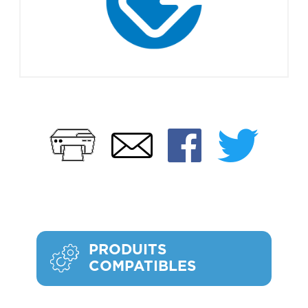
Imprimer
Faceb
Twi
Email
PRODUITS
COMPATIBLES