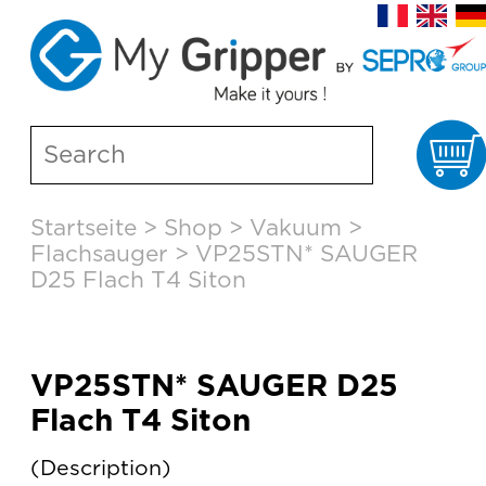
W
Skip
Startseite
>
Shop
>
Vakuum
>
to
Flachsauger
>
VP25STN* SAUGER
content
D25 Flach T4 Siton
VP25STN* SAUGER D25
Flach T4 Siton
Description