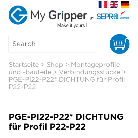
Wa
Skip
Startseite
>
Shop
>
Montageprofile
to
und -bauteile
>
Verbindungsstücke
>
content
PGE-PI22-P22* DICHTUNG für Profil
P22-P22
PGE-PI22-P22* DICHTUNG
für Profil P22-P22