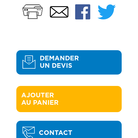
Imprimer
Faceb
Twi
Email
DEMANDER
UN DEVIS
AJOUTER 

AU PANIER
CONTACT