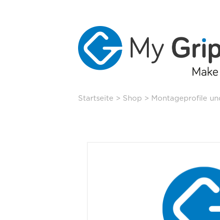
Skip
Startseite
>
Shop
>
Montageprofile un
to
content