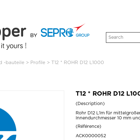
d -bauteile
>
Profile
>
T12 * ROHR D12 L1000
T12 * ROHR D12 L10
Description
Rohr D12 L1m für mittelgroßen
Innendurchmesser 10 mm un
Référence
ACK0000052