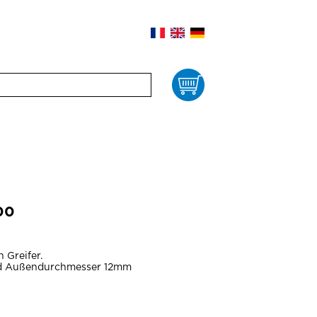
Waren
00
 Greifer.
d Außendurchmesser 12mm