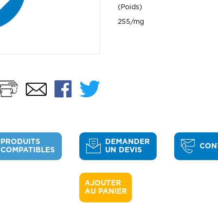
Poids
255/mg
Imprimer
Facebook
Twitter
Email
PRODUITS
DEMANDER
CON
COMPATIBLES
UN DEVIS
AJOUTER 

AU PANIER