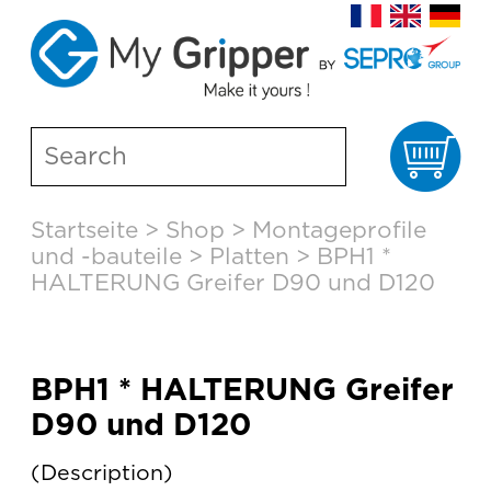
Wa
Skip
Startseite
>
Shop
>
Montageprofile
to
und -bauteile
>
Platten
>
BPH1 *
content
HALTERUNG Greifer D90 und D120
BPH1 * HALTERUNG Greifer
D90 und D120
Description