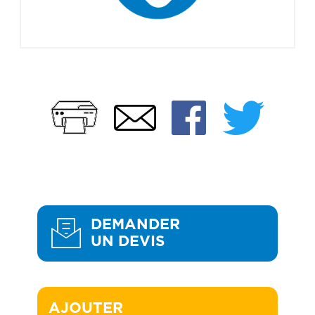
Imprimer
Faceb
Twi
Email
DEMANDER
UN DEVIS
AJOUTER 
