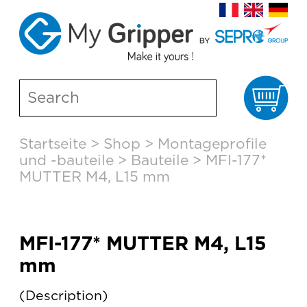
Wa
Skip
Startseite
>
Shop
>
Montageprofile
to
und -bauteile
>
Bauteile
>
MFI-177*
content
MUTTER M4, L15 mm
MFI-177* MUTTER M4, L15
mm
Description